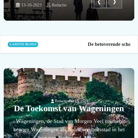
❮
❯
13-10-2023
Redactie
De betoverende schoonh
LAATSTE BLOGS
-
Redactie
Oct 13, 2023
De Toekomst van Wageningen
Wageningen, de Stad van Morgen Veel mensen
kennen Wageningen als de universiteitsstad in het
hart van Nederland. Maar...